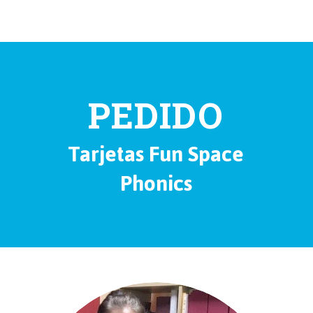
PEDIDO
Tarjetas Fun Space
Phonics