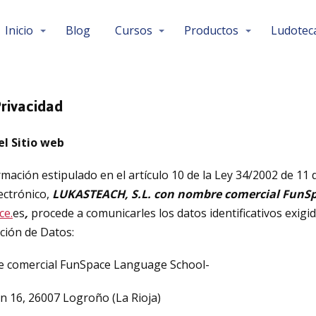
Inicio
Blog
Cursos
Productos
Ludotec
Privacidad
el Sitio web
ación estipulado en el artículo 10 de la Ley 34/2002 de 11 de
ectrónico,
LUKASTEACH, S.L. con nombre comercial FunS
ce.
es
,
procede a comunicarles los datos identificativos exigi
ción de Datos:
e comercial FunSpace Language School-
an 16, 26007 Logroño (La Rioja)