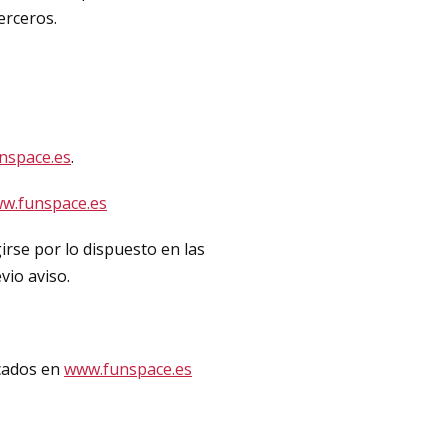
erceros.
nspace.es
.
w.funspace.es
rse por lo dispuesto en las
vio aviso.
icados en
www.funspace.es