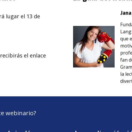
Jana
á lugar el 13 de
Funda
Langu
que e
motiv
profe
 recibirás el enlace
fan d
Gram
la le
diver
te webinario?