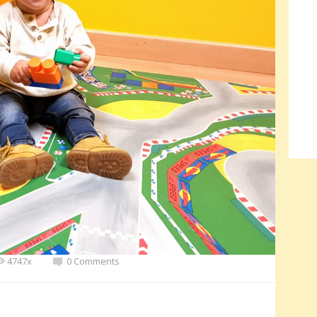
4747x
0 Comments