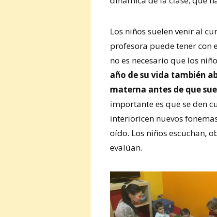
dinámica de la clase, qué h
Los niños suelen venir al c
profesora puede tener con e
no es necesario que los niñ
año de su vida también a
materna antes de que sue
importante es que se den cu
interioricen nuevos fonema
oído. Los niños escuchan, 
evalúan.